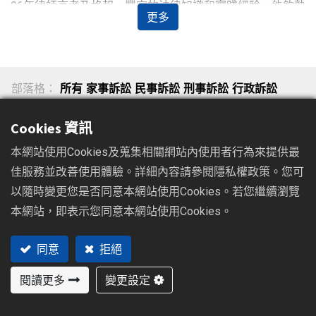
96年律師高考及格起，豐富的法律知識和實踐經驗，能夠熟
更多
練應對各種複雜的法律問題和情境，透過深入了解每一個案
件，以制定最有效的法律策略，對於商標法規定有著深刻的
理解，能夠為當事人提供合法合理的解決方案。
服務包括：準備訴訟文件、註冊商標以及代理當事人提告、
部落格：
所有
家事訴訟
民事訴訟
刑事訴訟
行政訴訟
辯護、出庭等。黃建閔律師能夠清晰表達法律觀點並與其他
勞基法
非訟事件
公平交易法
兩岸條例
傷害罪
商標法
當事人及法庭保持良好的溝通，致力於為當事人爭取最佳的
Cookies 資訊
利益，解決問題的同時確保案件得到公正而合理的結果，至
性騷擾防治
妨害名譽
個資法
國家賠償
公司法律顧問
本網站使用Cookies及蒐集相關網站內使用者行為來提供最
今已協助當事人處理過許多商標註冊、商標侵權等民事及刑
佳服務並改善使用體驗。詳細內容請參閱隱私權政策。您可
事案件，如果正在尋找商標案件律師，歡迎加 LINE 聯繫！
以隨時變更您是否同意本網站使用Cookies。若您繼續瀏覽
本網站，即表示您同意本網站使用Cookies。
首頁
法律專欄
商標法
商標法侵權案例：直播中賣仿冒品被依違
同意
拒絕
反商標法起訴
閱讀更多
變更設定
2023/12/19