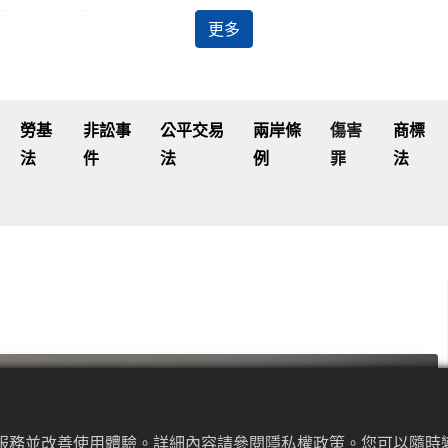
為當事人提供合法合理的解決方案。
更多
及代理當事人出庭等。黃建閔律師能夠清晰表達法律觀點並與其
協助當事人處理過許多傷害罪案件，包括最常見的車禍車禍傷害案
勞基
非訟事
公平交易
兩岸條
傷害
商標
法
件
法
例
罪
法
佳服務並改善使用體驗。詳細內容請參閱隱私權政策。您可以隨時變