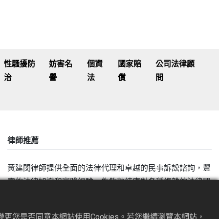
他當事人及法庭保持良好的溝通，致力於為當事人爭取最佳的
件，如果正在尋找民事訴訟律師，歡迎加 LINE 聯繫！
性騷擾防
妨害名
個資
國家賠
公司法律顧
治
譽
法
償
問
律師推薦
黃建閔律師提供全面的法律代理和卓越的民事訴訟諮詢，豐
富的法律知識和實踐經驗，能夠熟練應對各種複雜的法律問
題和情境，透過深入了解每一個案件，以制定最有效的法律
策略，對於民事法律規定和判例法有著深刻的理解，能夠為
更您是否同意本網站使用Cookies。若您繼續瀏覽本網站，