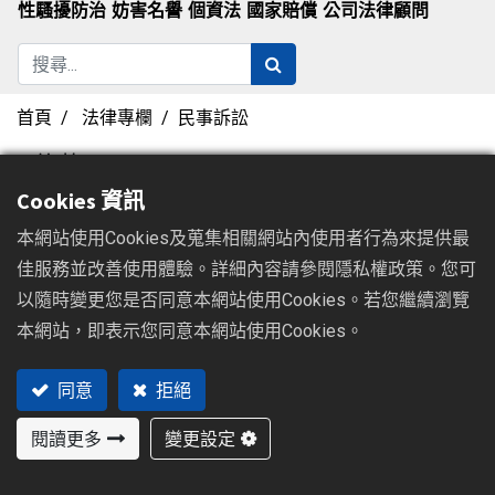
性騷擾防治
妨害名譽
個資法
國家賠償
公司法律顧問
首頁
法律專欄
民事訴訟
1 條款
Cookies 資訊
×
AI詐騙
本網站使用Cookies及蒐集相關網站內使用者行為來提供最
佳服務並改善使用體驗。詳細內容請參閱隱私權政策。您可
AI詐騙防不勝防！聲音、影像都能假？台
以隨時變更您是否同意本網站使用Cookies。若您繼續瀏覽
中律師教你看穿Deepfake，錢被騙走了該
本網站，即表示您同意本網站使用Cookies。
怎麼辦？
同意
拒絕
2025/08/06
閱讀更多
變更設定