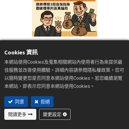
Cookies 資訊
本網站使用Cookies及蒐集相關網站內使用者行為來提供最
你以為最安全的地方，為何往往成為財富的墳場？當通膨巨
佳服務並改善使用體驗。詳細內容請參閱隱私權政策。您可
獸無情地啃食你的存款，你將畢生積蓄託付給西裝筆挺、笑
以隨時變更您是否同意本網站使用Cookies。若您繼續瀏覽
容可掬的銀行理財專員，期望他們能為你的資產築起一道安
本網站，即表示您同意本網站使用Cookies。
穩的防火牆。然而，你可能從未想過，那雙為你端上咖啡、
分析市場的手，也可能是將你推入投資黑洞的魔手。
同意
拒絕
大家好，我是台中推薦律師黃建閔。近年來，我事務所接到
閱讀更多
變更設定
的金融消費糾紛案件數量，正以驚人的速度攀升。這些案件