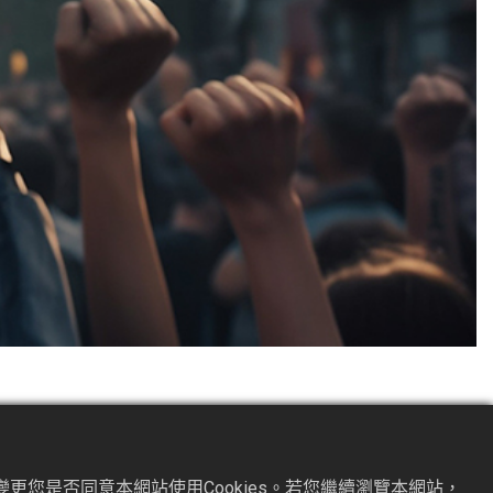
利義務之爭議，例如老闆任意解雇、積欠工資、未給付加班費
更您是否同意本網站使用Cookies。若您繼續瀏覽本網站，