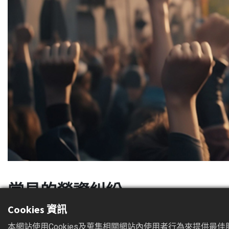
常見的勞資糾紛
Cookies 資訊
勞資爭議可分為權利事項及調整事項兩大類型，「權利事項」
等；「調整事項」指勞資雙方當事人對於勞動條件主張繼續維
本網站使用Cookies及蒐集相關網站內使用者行為來提供最