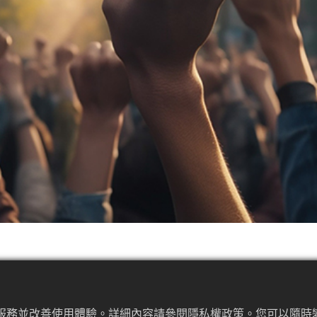
指勞資雙方當事人基於法令、團體協約、勞動契約之規定所為權
持或變更之爭議，例如調整休息時間、縮短工時等。
佳服務並改善使用體驗。詳細內容請參閱隱私權政策。您可以隨時變