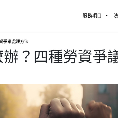
服務項⽬
資爭議處理方法
麼辦？四種勞資爭