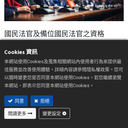
國民法官及備位國民法官之資格
根據國民法官法第12條，擔任國民法官，必須具備以下的資
Cookies 資訊
格要求：
本網站使用Cookies及蒐集相關網站內使用者行為來提供最
年滿 23 歲。
佳服務並改善使用體驗。詳細內容請參閱隱私權政策。您可
具有中華民國國籍。
以隨時變更您是否同意本網站使用Cookies。若您繼續瀏覽
在地方法院管轄區域連續居住滿 4 個月以上。
本網站，即表示您同意本網站使用Cookies。
然而，有幾種情形，不得被選任為國民法官、備位國民法官
同意
拒絕
（國民法官法第13～15條），包括自身因素、身心因素、
閱讀更多
變更設定
職業因素、教育門檻、與案件有關、不能公平：