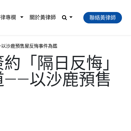
法律專欄
關於黃律師
聯絡黃律師
—以沙鹿預售屋反悔事件為鑑
簽約「隔日反悔」
——以沙鹿預售