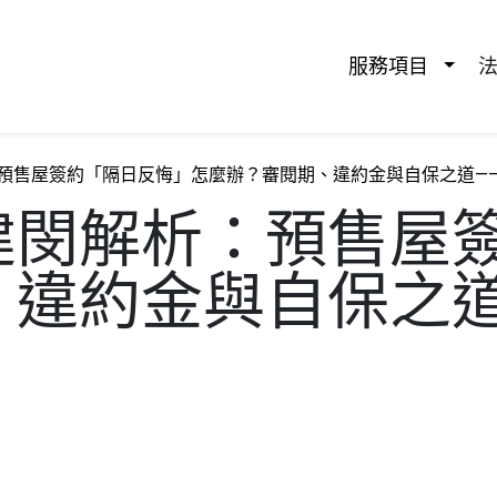
服務項⽬
預售屋簽約「隔日反悔」怎麼辦？審閱期、違約金與自保之道—
建閔解析：預售屋
、違約金與自保之道