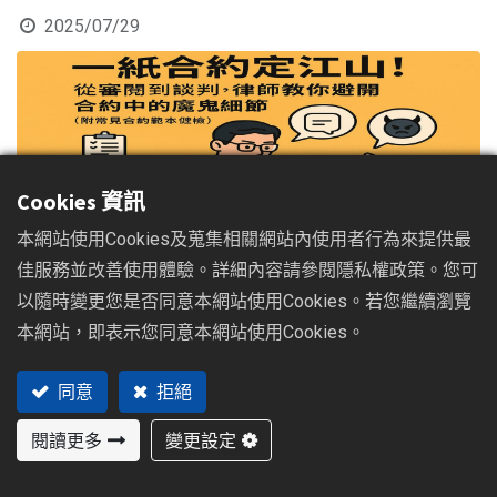
2025/07/29
Cookies 資訊
本網站使用Cookies及蒐集相關網站內使用者行為來提供最
從審閱到談判，黃建閔律師教你避開合約中的魔鬼細節
佳服務並改善使用體驗。詳細內容請參閱隱私權政策。您可
以隨時變更您是否同意本網站使用Cookies。若您繼續瀏覽
在現代商業社會，從租屋、買車、工作，到創業合作、大小交
本網站，即表示您同意本網站使用Cookies。
易，我們的生活與「合約」密不可分。一紙薄薄的合約，承載
著雙方的權利與義務，是保障彼此承諾的法律基石。然而，許
同意
拒絕
多民眾往往因為輕忽合約的重要性，或是不熟悉其中複雜的法
律術語與條款，草率簽名，最終導致權益受損，甚至引發曠日
閱讀更多
變更設定
廢時的官司。俗話說：「魔鬼藏在細節裡」，這句話在合約的
世界裡，更是至理名言。